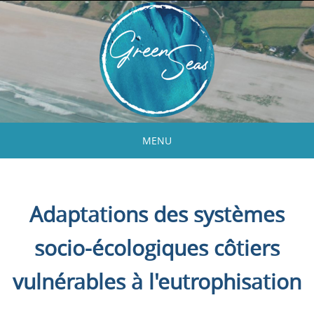
Skip
to
content
MENU
Skip
to
content
Adaptations des systèmes
socio-écologiques côtiers
vulnérables à l'eutrophisation