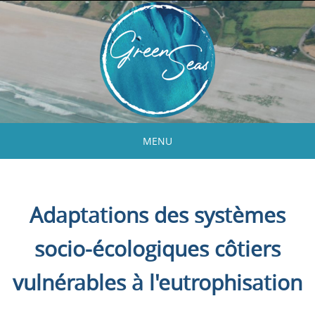
Skip
to
content
MENU
Skip
to
content
Adaptations des systèmes
socio-écologiques côtiers
vulnérables à l'eutrophisation