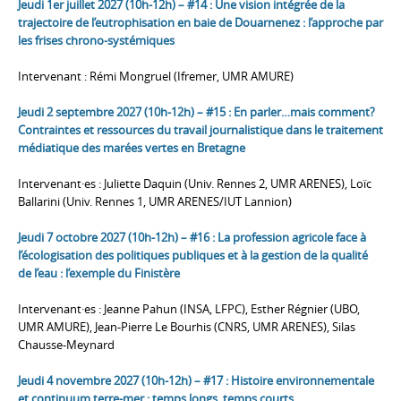
Jeudi 1er juillet 2027 (10h-12h) – #14 : Une vision intégrée de la
trajectoire de l’eutrophisation en baie de Douarnenez : l’approche par
les frises chrono-systémiques
Intervenant : Rémi Mongruel (Ifremer, UMR AMURE)
Jeudi 2 septembre 2027 (10h-12h) – #15 : En parler…mais comment?
Contraintes et ressources du travail journalistique dans le traitement
médiatique des marées vertes en Bretagne
Intervenant·es : Juliette Daquin (Univ. Rennes 2, UMR ARENES), Loïc
Ballarini (Univ. Rennes 1, UMR ARENES/IUT Lannion)
Jeudi 7 octobre 2027 (10h-12h) – #16 : La profession agricole face à
l’écologisation des politiques publiques et à la gestion de la qualité
de l’eau : l’exemple du Finistère
Intervenant·es : Jeanne Pahun (INSA, LFPC), Esther Régnier (UBO,
UMR AMURE), Jean-Pierre Le Bourhis (CNRS, UMR ARENES), Silas
Chausse-Meynard
Jeudi 4 novembre 2027 (10h-12h) – #17 : Histoire environnementale
et continuum terre-mer : temps longs, temps courts