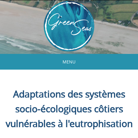
Skip
to
content
MENU
Skip
to
content
Adaptations des systèmes
socio-écologiques côtiers
vulnérables à l'eutrophisation