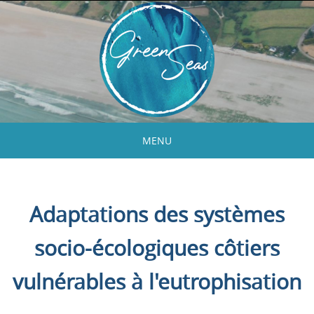
Skip
to
content
MENU
Skip
to
content
Adaptations des systèmes
socio-écologiques côtiers
vulnérables à l'eutrophisation