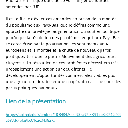
Habitats ». Il risque donc de se voir infliger de lourdes
amendes par l’UE.
Il est difficile d’éviter ces amendes en raison de la montée
du populisme aux Pays-Bas, que je définis comme une
approche qui privilégie l’augmentation du soutien politique
plutôt que la résolution des problèmes et qui, aux Pays-Bas,
se caractérise par la polarisation, les sentiments anti-
européens et la montée et la chute de nouveaux partis
politiques, tels que le parti « Mouvement des agriculteurs-
citoyens ». La résolution de ces problèmes nécessitera très
probablement une action sur deux fronts : le
développement d’opportunités commerciales viables pour
une agriculture durable et une coopération accrue entre les
partis politiques nationaux.
Lien de la présentation
https://api.nakala.fr/embed/10.34847/nkl.93ea92t4/2f1de8c024fa409
a583dc4efe9be01e2c04d827a