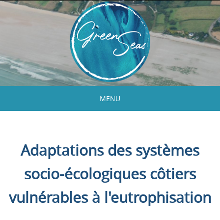
Skip
to
content
MENU
Skip
to
content
Adaptations des systèmes
socio-écologiques côtiers
vulnérables à l'eutrophisation