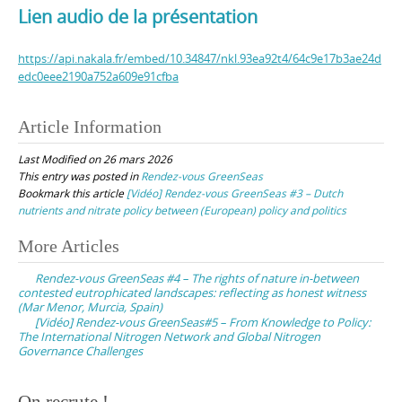
Lien audio de la présentation
https://api.nakala.fr/embed/10.34847/nkl.93ea92t4/64c9e17b3ae24d
edc0eee2190a752a609e91cfba
Article Information
Last Modified on 26 mars 2026
This entry was posted in
Rendez-vous GreenSeas
Bookmark this article
[Vidéo] Rendez-vous GreenSeas #3 – Dutch
nutrients and nitrate policy between (European) policy and politics
Post
More Articles
navigation
Rendez-vous GreenSeas #4 – The rights of nature in-between
contested eutrophicated landscapes: reflecting as honest witness
(Mar Menor, Murcia, Spain)
[Vidéo] Rendez-vous GreenSeas#5 – From Knowledge to Policy:
The International Nitrogen Network and Global Nitrogen
Governance Challenges
On recrute !