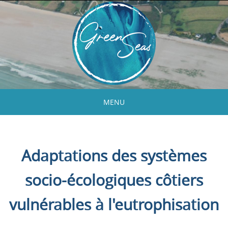
Skip
to
content
MENU
Skip
to
content
Adaptations des systèmes
socio-écologiques côtiers
vulnérables à l'eutrophisation