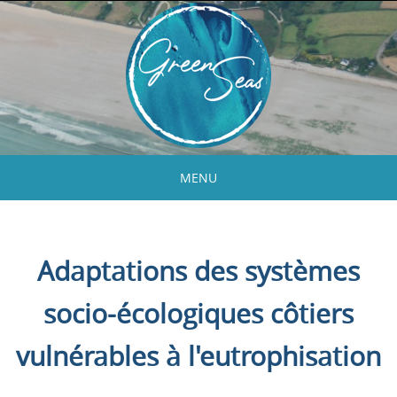
Skip
to
content
MENU
Skip
to
content
Adaptations des systèmes
socio-écologiques côtiers
vulnérables à l'eutrophisation