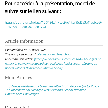
Pour accéder à la présentation, merci de
suivre sur le lien suivant :
https://api.nakala.fr/data/10.34847/nkl.ac97o1ke/95d653e41eafc566
4b2c358dbb0f85464d88de74
Article Information
Last Modified on 30 mars 2026
This entry was posted in
Rendez-vous GreenSeas
Bookmark this article
[Vidéo] Rendez-vous GreenSeas#4 – The rights of
nature in-between contested eutrophicated landscapes: reflecting as
honest witness (Mar Menor, Murcia, Spain)
Post
More Articles
navigation
[Vidéo] Rendez-vous GreenSeas#5 – From Knowledge to Policy:
The International Nitrogen Network and Global Nitrogen
Governance Challenges
On recrute !