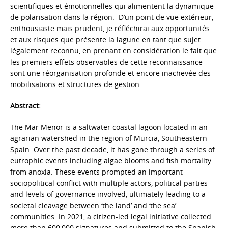
scientifiques et émotionnelles qui alimentent la dynamique
de polarisation dans la région. D’un point de vue extérieur,
enthousiaste mais prudent, je réfléchirai aux opportunités
et aux risques que présente la lagune en tant que sujet
légalement reconnu, en prenant en considération le fait que
les premiers effets observables de cette reconnaissance
sont une réorganisation profonde et encore inachevée des
mobilisations et structures de gestion
Abstract:
The Mar Menor is a saltwater coastal lagoon located in an
agrarian watershed in the region of Murcia, Southeastern
Spain. Over the past decade, it has gone through a series of
eutrophic events including algae blooms and fish mortality
from anoxia. These events prompted an important
sociopolitical conflict with multiple actors, political parties
and levels of governance involved, ultimately leading to a
societal cleavage between ‘the land’ and ‘the sea’
communities. In 2021, a citizen-led legal initiative collected
more than 600,000 signatures and submitted to the Spanish