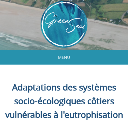
Skip
to
content
MENU
Skip
to
content
Adaptations des systèmes
socio-écologiques côtiers
vulnérables à l'eutrophisation